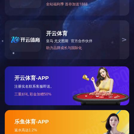
1.0PU蓝色双面纱防滑滑食品级输送带
世界杯官网线上平台-世界杯（中国）
1
2
下一页
末页
武汉输送设备有限公司
电话： 18062508880
传真：18062508880